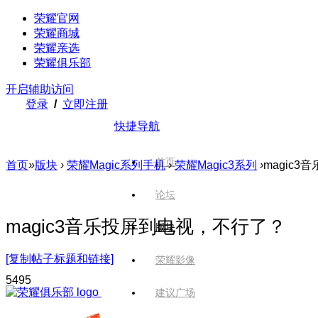
荣耀官网
荣耀商城
荣耀亲选
荣耀俱乐部
开启辅助访问
登录
/
立即注册
快捷导航
首页
首页
»
版块
›
荣耀Magic系列手机
›
荣耀Magic3系列
›
magic
论坛
magic3音乐投屏到电视，不行了？
版块
[复制帖子标题和链接]
荣耀影像
549
5
建议广场