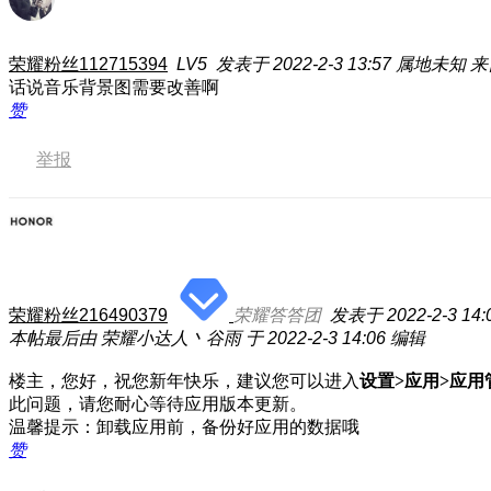
荣耀粉丝112715394
LV5
发表于 2022-2-3 13:57
属地未知
来
话说音乐背景图需要改善啊
赞
举报
荣耀粉丝216490379
荣耀答答团
发表于 2022-2-3 14:
本帖最后由 荣耀小达人丶谷雨 于 2022-2-3 14:06 编辑
楼主，您好，祝您新年快乐，建议您可以进入
设置>应用>应用
此问题，请您耐心等待应用版本更新。
温馨提示：卸载应用前，备份好应用的数据哦
赞