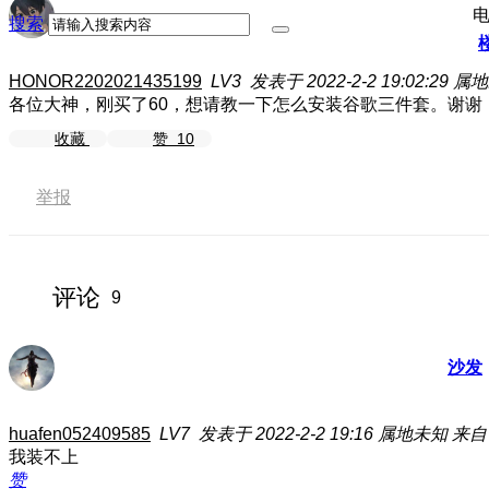
搜索
HONOR2202021435199
LV3
发表于 2022-2-2 19:02:29
属地
各位大神，刚买了60，想请教一下怎么安装谷歌三件套。谢谢
收藏
赞
10
举报
评论
9
沙发
huafen052409585
LV7
发表于 2022-2-2 19:16
属地未知
来自
我装不上
赞