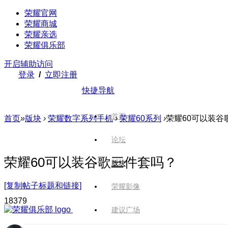
荣耀官网
荣耀商城
荣耀亲选
荣耀俱乐部
开启辅助访问
登录
/
立即注册
快捷导航
首页
首页
»
版块
›
荣耀数字系列手机
›
荣耀60系列
›
荣耀60可以装谷
论坛
荣耀60可以装谷歌三件套吗？
版块
[复制帖子标题和链接]
荣耀影像
1837
9
建议广场