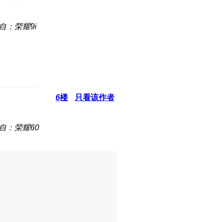
自：荣耀9i
6
楼
只看该作者
自：荣耀60