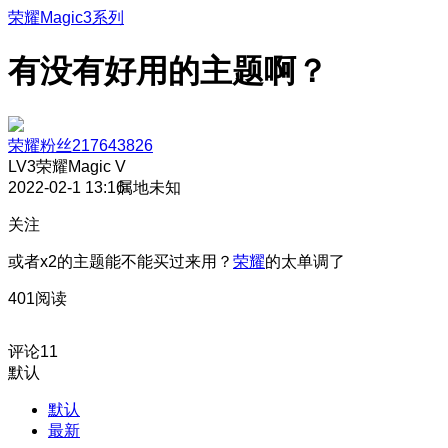
荣耀Magic3系列
有没有好用的主题啊？
荣耀粉丝217643826
LV3
荣耀Magic V
2022-02-1 13:16
属地未知
关注
或者x2的主题能不能买过来用？
荣耀
的太单调了
401阅读
评论
11
默认
默认
最新