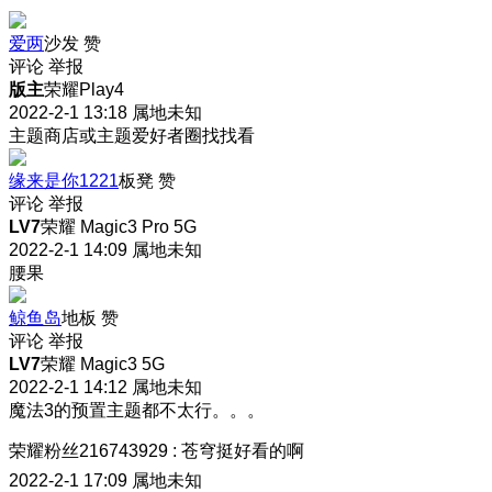
爱两
沙发
赞
评论
举报
版主
荣耀Play4
2022-2-1 13:18
属地未知
主题商店或主题爱好者圈找找看
缘来是你1221
板凳
赞
评论
举报
LV7
荣耀 Magic3 Pro 5G
2022-2-1 14:09
属地未知
腰果
鲸鱼岛
地板
赞
评论
举报
LV7
荣耀 Magic3 5G
2022-2-1 14:12
属地未知
魔法3的预置主题都不太行。。。
荣耀粉丝216743929
:
苍穹挺好看的啊
2022-2-1 17:09
属地未知