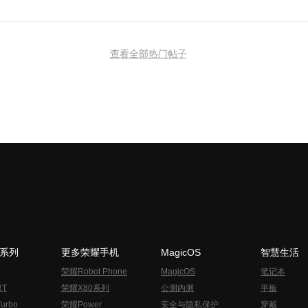
查看全部热门帖子
N系列
更多荣耀手机
MagicOS
智慧生活
荣耀Robot Phone
MagicOS
笔记本
RT
荣耀X80系列
公测内测
平板
urbo
荣耀Power
安全与隐私保护
穿戴