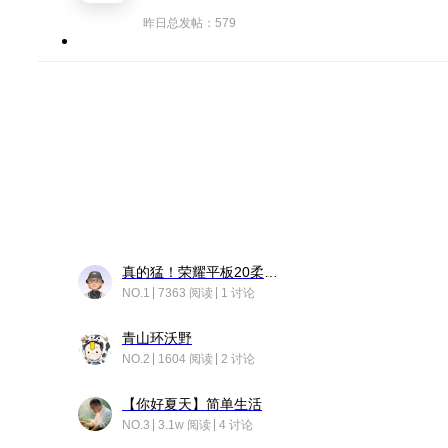
昨日总发帖：579
真的猛！荣耀平板20柔光版，竟然又有更新……
NO.1
7363 阅读
1 讨论
青山环沃野
NO.2
1604 阅读
2 讨论
【你好夏天】简单生活
NO.3
3.1w 阅读
4 讨论