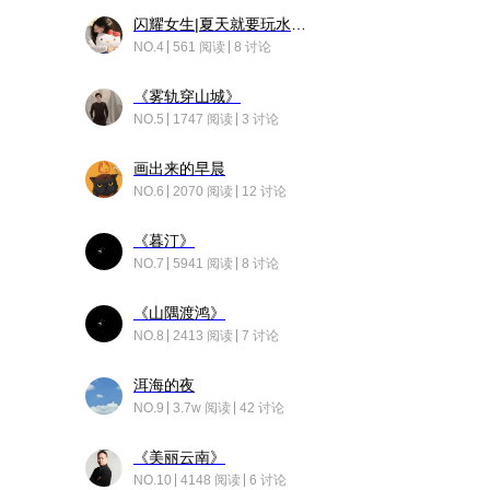
闪耀女生|夏天就要玩水！！
NO.4
561 阅读
8 讨论
《雾轨穿山城》
NO.5
1747 阅读
3 讨论
画出来的早晨
NO.6
2070 阅读
12 讨论
《暮汀》
NO.7
5941 阅读
8 讨论
《山隅渡鸿》
NO.8
2413 阅读
7 讨论
洱海的夜
NO.9
3.7w 阅读
42 讨论
《美丽云南》
NO.10
4148 阅读
6 讨论