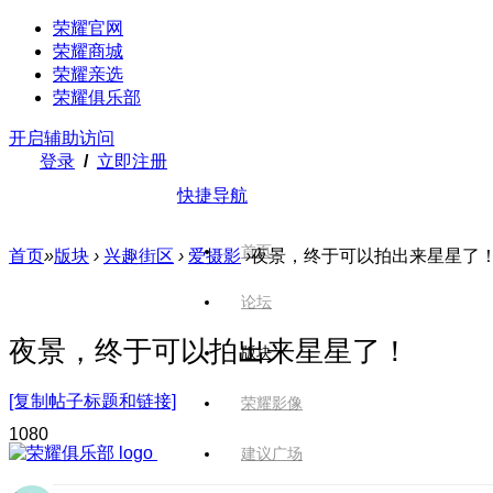
荣耀官网
荣耀商城
荣耀亲选
荣耀俱乐部
开启辅助访问
登录
/
立即注册
快捷导航
首页
首页
»
版块
›
兴趣街区
›
爱摄影
›
夜景，终于可以拍出来星星了
论坛
夜景，终于可以拍出来星星了！
版块
[复制帖子标题和链接]
荣耀影像
108
0
建议广场