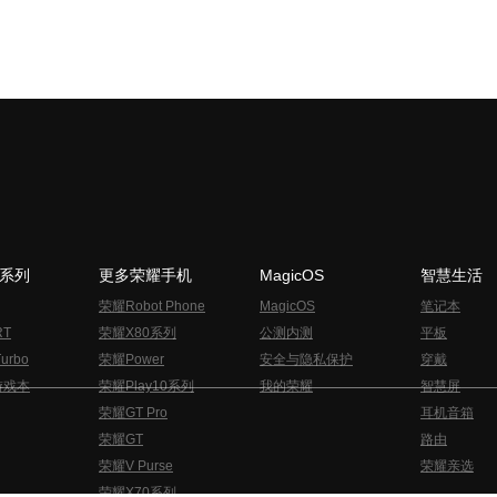
N系列
更多荣耀手机
MagicOS
智慧生活
荣耀Robot Phone
MagicOS
笔记本
RT
荣耀X80系列
公测内测
平板
urbo
荣耀Power
安全与隐私保护
穿戴
游戏本
荣耀Play10系列
我的荣耀
智慧屏
荣耀GT Pro
耳机音箱
荣耀GT
路由
荣耀V Purse
荣耀亲选
荣耀X70系列