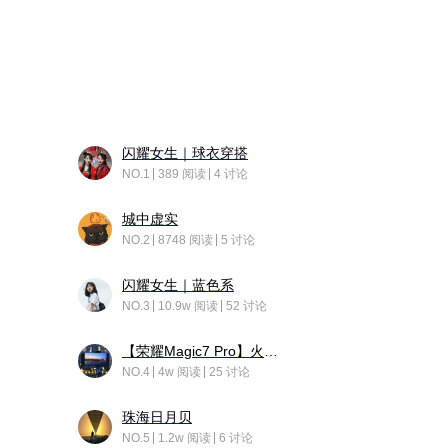
闪耀女生｜球衣穿搭
NO.1
389 阅读
4 讨论
城中虚实
NO.2
8748 阅读
5 讨论
闪耀女生｜蓝色系
NO.3
10.9w 阅读
52 讨论
【荣耀Magic7 Pro】火舞惊鸿
NO.4
4w 阅读
25 讨论
珠海日月贝
NO.5
1.2w 阅读
6 讨论