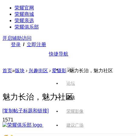
荣耀官网
荣耀商城
荣耀亲选
荣耀俱乐部
开启辅助访问
登录
/
立即注册
快捷导航
首页
首页
»
版块
›
兴趣街区
›
爱摄影
›
魅力长治，魅力社区
论坛
魅力长治，魅力社区
版块
[复制帖子标题和链接]
荣耀影像
157
1
建议广场