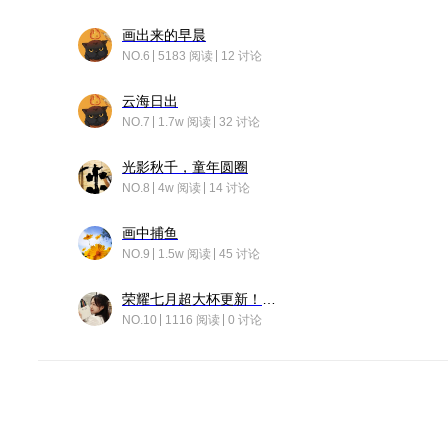
画出来的早晨
NO.6
5183 阅读
12 讨论
云海日出
NO.7
1.7w 阅读
32 讨论
光影秋千，童年圆圈
NO.8
4w 阅读
14 讨论
画中捕鱼
NO.9
1.5w 阅读
45 讨论
荣耀七月超大杯更新！后台堆叠动画太丝滑！
NO.10
1116 阅读
0 讨论