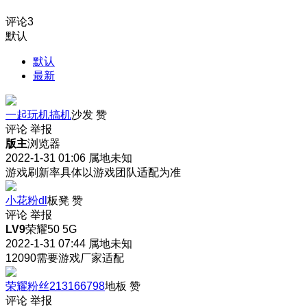
评论
3
默认
默认
最新
一起玩机搞机
沙发
赞
评论
举报
版主
浏览器
2022-1-31 01:06
属地未知
游戏刷新率具体以游戏团队适配为准
小花粉dl
板凳
赞
评论
举报
LV9
荣耀50 5G
2022-1-31 07:44
属地未知
12090需要游戏厂家适配
荣耀粉丝213166798
地板
赞
评论
举报