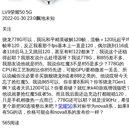
LV9
荣耀50 5G
2022-01-30 23:08
属地未知
关注
骁龙778G可以，我玩和平精英破解120帧，流畅＋120玩起平
帧率120，反正我看那个fps基本上一直是120，偶尔跳到116或
者118后马上又跳回120，甚至有时122都来了，我说这个还稳
得起耶？我朋友说什么处理器呀？我说778G，和855差不多。
我朋友说他就是855。我说你红魔3不是855是多少？778G的
CPU和工艺制程比你855先进，可能GPU要稍微差一丢丢。所
以说喊你没必要非买旗舰骁龙8或者888之类的。他说哎呀今天
忘了抢红魔5。我说865可以。你非要8系吗？你等骁龙7Gen1
啊？或者天玑1200可以？你要肩键？就红米k40游戏增强版吧
他说就要抢红魔5或者5s。而且我后面还边充边打都能稳120，
只是手机稍微热一点而已，778G还可以耶？就是没90Hz，希
更个新把90选项整出来吧？
荣耀50
系对标华为nova9系，如果
有5G的话，价格可能会和nova8系的发布价一样？
565阅读