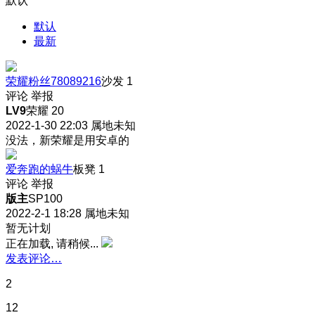
默认
默认
最新
荣耀粉丝78089216
沙发
1
评论
举报
LV9
荣耀 20
2022-1-30 22:03
属地未知
没法，新荣耀是用安卓的
爱奔跑的蜗牛
板凳
1
评论
举报
版主
SP100
2022-2-1 18:28
属地未知
暂无计划
正在加载, 请稍候...
发表评论…
2
12