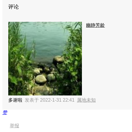
评论
幽静芳龄
多谢啦
发表于 2022-1-31 22:41
属地未知
赞
举报