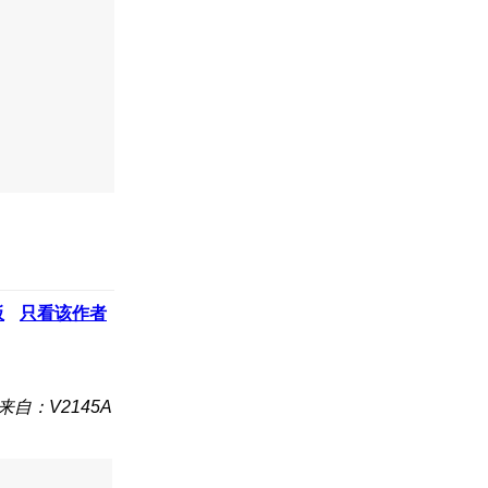
板
只看该作者
来自：V2145A