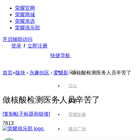
荣耀官网
荣耀商城
荣耀亲选
荣耀俱乐部
开启辅助访问
登录
/
立即注册
快捷导航
首页
首页
»
版块
›
兴趣街区
›
爱摄影
›
做核酸检测医务人员辛苦了
论坛
做核酸检测医务人员辛苦了
版块
[复制帖子标题和链接]
荣耀影像
78
13
建议广场