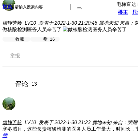
电梯直达
搜索
楼主
只
幽静芳龄
LV10
发表于 2022-1-30 21:20:45
属地未知
来自：荣耀
做核酸检测医务人员辛苦了
收藏
赞
16
举报
评论
13
幽静芳龄
LV10
发表于 2022-1-30 21:23
属地未知
来自：荣耀V3
寒冬腊月，这些负责核酸检测的医务人员工作量大，时间长，
赞