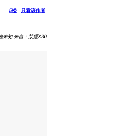
5
楼
只看该作者
地未知
来自：荣耀X30