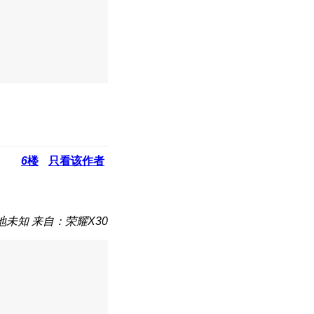
6
楼
只看该作者
地未知
来自：荣耀X30