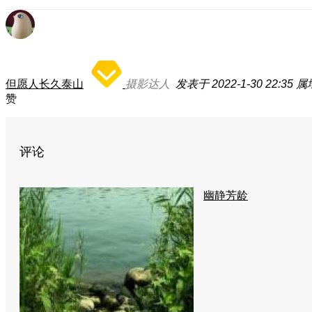
但愿人长久泰山
摄影达人
发表于 2022-1-30 22:35
属
赞
评论
幽静芳龄