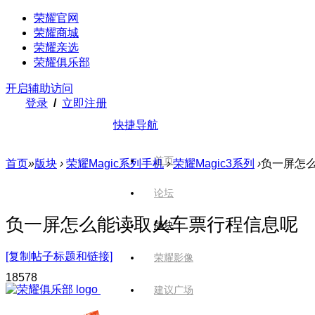
荣耀官网
荣耀商城
荣耀亲选
荣耀俱乐部
开启辅助访问
登录
/
立即注册
快捷导航
首页
首页
»
版块
›
荣耀Magic系列手机
›
荣耀Magic3系列
›
负一屏怎
论坛
负一屏怎么能读取火车票行程信息呢
版块
[复制帖子标题和链接]
荣耀影像
1857
8
建议广场