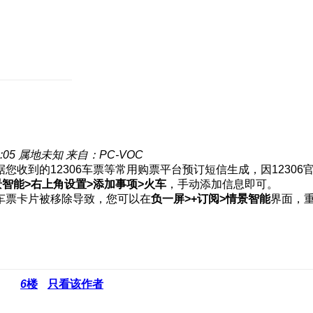
:05
属地未知
来自：PC-VOC
收到的12306车票等常用购票平台预订短信生成，因12306
景智能>右上角设置>添加事项>火车
，手动添加信息即可。
车票卡片被移除导致，您可以在
负一屏>+订阅>情景智能
界面，
6
楼
只看该作者