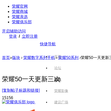
荣耀官网
荣耀商城
荣耀亲选
荣耀俱乐部
开启辅助访问
登录
/
立即注册
快捷导航
首页
首页
»
版块
›
荣耀数字系列手机
›
荣耀50系列
›
荣耀50一天更新
论坛
荣耀50一天更新三次
版块
[复制帖子标题和链接]
荣耀影像
1515
6
建议广场