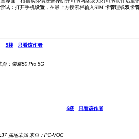
置界面，根据实际情况选择断开VPN网络或关闭VPN软件后重
尝试：打开手机
设置
，在最上方搜索栏输入
SIM 卡管理
或
双卡
5
楼
只看该作者
来自：荣耀50 Pro 5G
6
楼
只看该作者
:37
属地未知
来自：PC-VOC