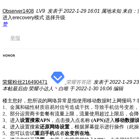
Observer1408
LV9
发表于 2022-1-29 16:01
属地未知
来自：荣
进入erecovery模式 选择升级
赞
举报
荣耀粉丝216490471
荣耀答答团
发表于 2022-1-29 23
本帖最后由 荣耀小达人丶白唯 于 2022-1-30 16:06 编辑
楼主您好，您所说的网络异常是指使用移动数据时上网慢吗？
1、
金属和磁性材质容易对信号造成干扰，导致手机信号变差，
2、部分运营商卡套餐有流量上限，流量使用超过上限后，会
3、进入
设置搜索APN
，点击接入点名称
(APN)
进入
移动数据
4、进入设置搜索
还原网络设置
，根据屏幕提示进行操作（此操
5、您可以尝试
重启手机
或者
改变所在地
。