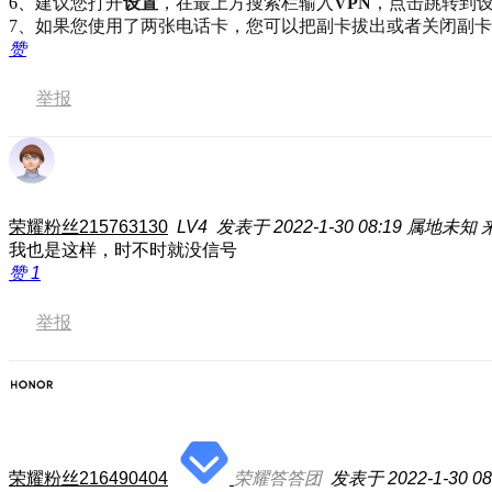
6、
建议您打开
设置
，在最上方搜索栏输入
VPN
，点击跳转到设
7、如果您使用了两张电话卡，
您可以把副卡拔出或者关闭副卡
赞
举报
荣耀粉丝215763130
LV4
发表于 2022-1-30 08:19
属地未知
我也是这样，时不时就没信号
赞
1
举报
荣耀粉丝216490404
荣耀答答团
发表于 2022-1-30 08