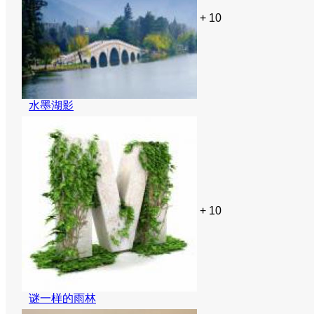
+ 10
水墨湖影
+ 10
谜一样的雨林