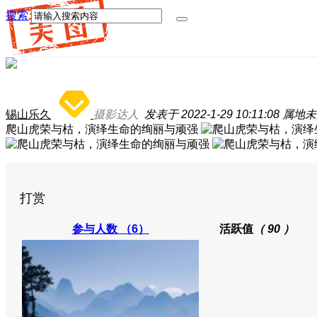
搜索
锡山乐久
摄影达人
发表于 2022-1-29 10:11:08
属地未
爬山虎荣与枯，演绎生命的绚丽与顽强
打赏
参与人数
（6）
活跃值
（ 90 ）