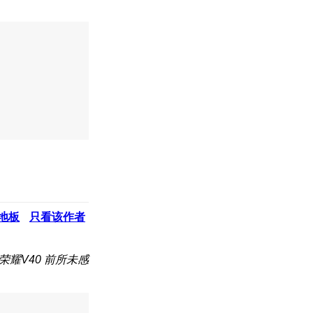
地板
只看该作者
荣耀V40 前所未感