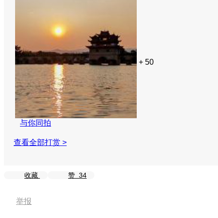
+ 50
与你同拍
查看全部打赏 >
收藏
赞
34
举报