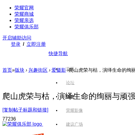
荣耀官网
荣耀商城
荣耀亲选
荣耀俱乐部
开启辅助访问
登录
/
立即注册
快捷导航
首页
首页
»
版块
›
兴趣街区
›
爱摄影
›
爬山虎荣与枯，演绎生命的绚
论坛
爬山虎荣与枯，演绎生命的绚丽与顽
版块
[复制帖子标题和链接]
荣耀影像
772
36
建议广场