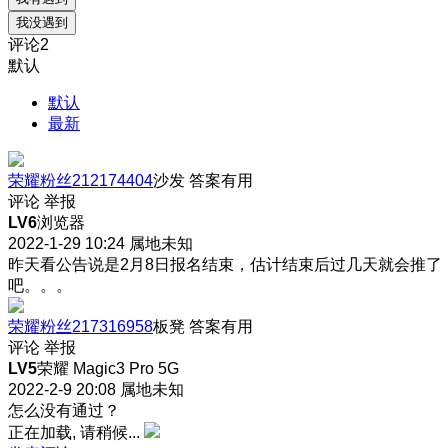
我没遇到
评论
2
默认
默认
最新
荣耀粉丝212174404
沙发
答案有用
评论
举报
LV6
浏览器
2022-1-29 10:24
属地未知
昨天看公告说是2月8日报名结束，估计结束后过几天就会推了
吧。。。
荣耀粉丝217316958
板凳
答案有用
评论
举报
LV5
荣耀 Magic3 Pro 5G
2022-2-9 20:08
属地未知
怎么没有通过？
正在加载, 请稍候...