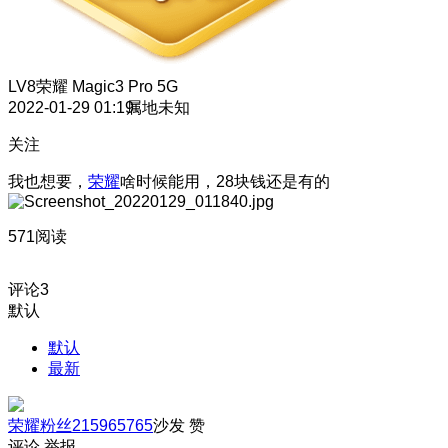
LV8
荣耀 Magic3 Pro 5G
2022-01-29 01:19
属地未知
关注
我也想要，
荣耀
啥时候能用，28块钱还是有的
571阅读
评论
3
默认
默认
最新
荣耀粉丝215965765
沙发
赞
评论
举报