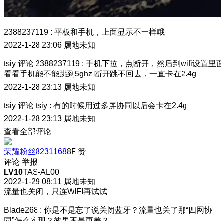
2388237119
:
平板和手机，上面显示不一样哦
2022-1-28 23:06
属地未知
tsiy
评论
2388237119
:
手机下拉，点断开，然后到wifi设置里
看看手机能不能跳到5ghz 断开跳不回去，一直卡在2.4g
2022-1-28 23:13
属地未知
tsiy
评论
tsiy
:
有的时候用过多屏协同以后会卡在2.4g
2022-1-28 23:13
属地未知
查看全部评论
荣耀粉丝8231168
8F
赞
评论
举报
LV10
TAS-AL00
2022-1-29 08:11
属地未知
流量也关闭，只连WIFI再试试
Blade268
:
你是不是忘了说关闭蓝牙？流量也关了那“四网协
同”怎么实现？效果不是更差？