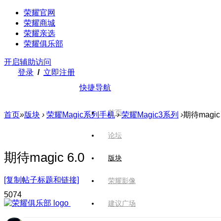
荣耀官网
荣耀商城
荣耀亲选
荣耀俱乐部
开启辅助访问
登录
/
立即注册
快捷导航
首页
首页
»
版块
›
荣耀Magic系列手机
›
荣耀Magic3系列
›
期待magic 
论坛
期待magic 6.0
版块
[复制帖子标题和链接]
荣耀影像
507
4
建议广场