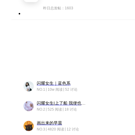
昨日总发帖：1603
闪耀女生｜蓝色系
NO.1
10w 阅读
52 讨论
闪耀女生|上了船 我便也成了故事中的人
NO.2
525 阅读
18 讨论
画出来的早晨
NO.3
4820 阅读
12 讨论