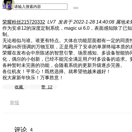
搜索
荣耀粉丝215720332
LV7
发表于 2022-1-28 14:40:08
属地未
作为安卓12的深度定制系统，magic ui 6.0，表面感
制。
无论相似与谁。谁更有特点。大体在功能层面都有一定的同质
鸿蒙os所强调的万物互联，正是甩开了安卓的单屏终端本质的
荣耀在发布会中所陈述的智慧引擎、场景感知、多设备智能协
化，偶尔的小创新，已经不能完全满足用户对多设备的追求。
各种暂时未完善的功能，会随着系统的更新升级逐步完善。
各位机友！平常心！既然选择。就希望他越来越好！
祝大家新年快乐！万事胜意！
收藏
赞
12
举报
评论
4