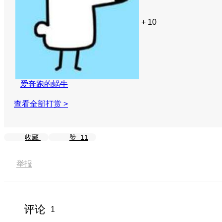
+ 10
爱奔跑的蜗牛
查看全部打赏 >
收藏
赞
11
举报
评论
1