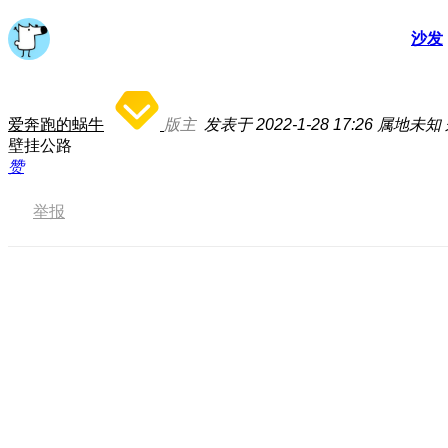
沙发
爱奔跑的蜗牛
版主
发表于 2022-1-28 17:26
属地未知
壁挂公路
赞
举报