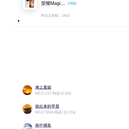
荣耀Magic8系列
(765)
昨日总发帖：1603
滩上童嬉
NO.1
227 阅读
8 讨论
画出来的早晨
NO.2
5044 阅读
12 讨论
画中捕鱼