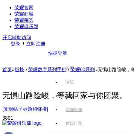
荣耀官网
荣耀商城
荣耀亲选
荣耀俱乐部
开启辅助访问
登录
/
立即注册
快捷导航
首页
首页
»
版块
›
荣耀数字系列手机
›
荣耀60系列
›
无惧山路险峻，
论坛
无惧山路险峻，等我回家与你团聚。
版块
[复制帖子标题和链接]
荣耀影像
389
1
建议广场