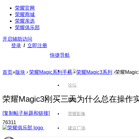
荣耀官网
荣耀商城
荣耀亲选
荣耀俱乐部
开启辅助访问
登录
/
立即注册
快捷导航
首页
首页
»
版块
›
荣耀Magic系列手机
›
荣耀Magic3系列
›
荣耀Mag
论坛
荣耀Magic3刚买三天为什么总在操作
版块
[复制帖子标题和链接]
荣耀影像
763
11
建议广场