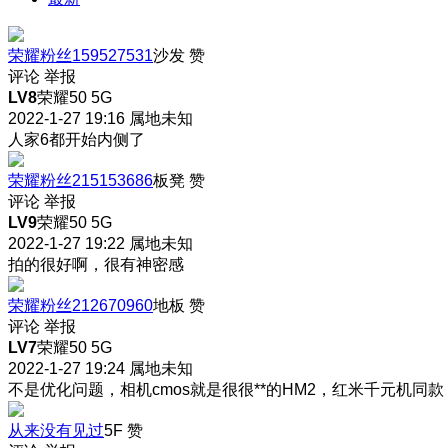
荣耀粉丝159527531
沙发
赞
评论
举报
LV8
荣耀50 5G
2022-1-27 19:16
属地未知
人家6都开始内侧了
荣耀粉丝215153686
板凳
赞
评论
举报
LV9
荣耀50 5G
2022-1-27 19:22
属地未知
拍的很好啊，很有神密感
荣耀粉丝212670960
地板
赞
评论
举报
LV7
荣耀50 5G
2022-1-27 19:24
属地未知
不是优化问题，相机cmos就是很很**的HM2，红米千元机同款
从来没有见过
5F
赞