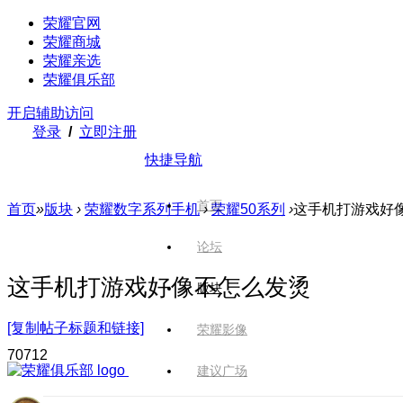
荣耀官网
荣耀商城
荣耀亲选
荣耀俱乐部
开启辅助访问
登录
/
立即注册
快捷导航
首页
首页
»
版块
›
荣耀数字系列手机
›
荣耀50系列
›
这手机打游戏好
论坛
这手机打游戏好像不怎么发烫
版块
[复制帖子标题和链接]
荣耀影像
707
12
建议广场