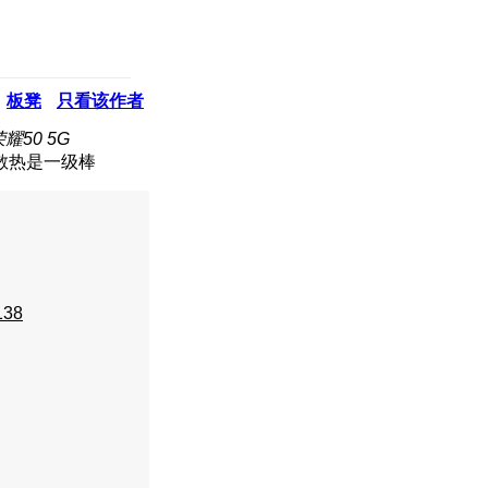
板凳
只看该作者
耀50 5G
散热是一级棒
138