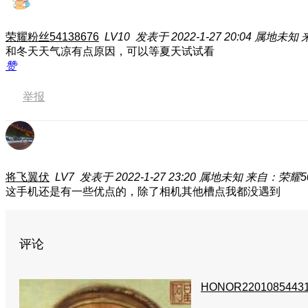
荣耀粉丝54138676
LV10
发表于 2022-1-27 20:04
属地未知
和冬天天气凉有点原因，可以等夏天试试看
赞
举报
将飞翼伏
LV7
发表于 2022-1-27 23:20
属地未知
来自：荣耀50
这手机还是有一些优点的
，除了相机其他槽点我都没遇到
评论
HONOR2201085443