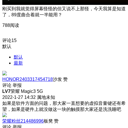
刚买到我就觉得屏幕怪怪的但又说不上那怪，今天我算是知道
了，89度曲合着就一半能用？
788阅读
评论
15
默认
默认
最新
HONOR2403317454718
沙发
赞
评论
举报
LV7
荣耀 Magic3 5G
2022-1-27 14:32
属地未知
如果是软件方面的问题，那大家一直想要的虚拟音量键还有希
望，如果是硬件上就没做这一块的触摸那大家还是洗洗睡吧
荣耀粉丝214486996
板凳
赞
评论
举报