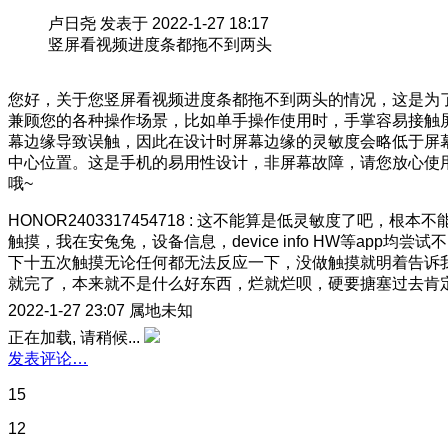
卢日尧 发表于 2022-1-27 18:17
竖屏看视频进度条都拖不到两头
您好，关于您竖屏看视频进度条都拖不到两头的情况，这是为
兼顾您的各种操作场景，比如单手操作使用时，手掌容易接触
幕边缘导致误触，因此在设计时屏幕边缘的灵敏度会略低于屏
中心位置。这是手机的易用性设计，非屏幕故障，请您放心使
哦~
HONOR2403317454718
:
这不能算是低灵敏度了吧，根本不
触摸，我在安兔兔，设备信息，device info HW等app均尝试不
下十五次触摸无论任何都无法反应一下，没做触摸就明着告诉
就完了，本来就不是什么好东西，烂就烂呗，硬要搪塞过去肯
2022-1-27 23:07
属地未知
正在加载, 请稍候...
发表评论…
15
12