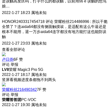
是误触高发区吗，打字什么的都误触，以前用s6 e 误触的想骂
娘…
2022-1-27 18:23
属地未知
HONOR2403317454718
评论
荣耀粉丝214486996
:
所以干脆
全禁了？连aida64都没有侧面触摸诶，是适配有这么牛逼还是
根本不能用，退一万步aida64连字都没有地方能打这也能防误
触
2022-1-27 23:03
属地未知
查看全部评论
卢日尧
6F
赞
评论
举报
LV8
荣耀 Magic3 Pro 5G
2022-1-27 18:17
属地未知
竖屏看视频进度条都拖不到两头
荣耀粉丝216490342
7F
赞
评论
举报
荣耀答答团
PC-VOC
2022-1-27 19:30
属地未知