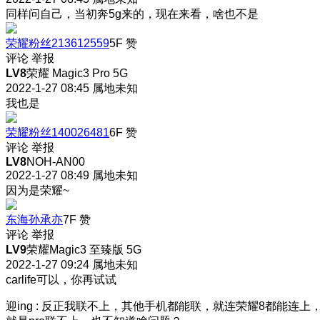
同样问自己，当初奔5g来的，现在来看，啥也不是
荣耀粉丝213612559
5F
赞
评论
举报
LV8
荣耀 Magic3 Pro 5G
2022-1-27 08:45
属地未知
我也是
荣耀粉丝140026481
6F
赞
评论
举报
LV8
NOH-AN00
2022-1-27 08:49
属地未知
因为是荣耀~
东海孙承亦
7F
赞
评论
举报
LV9
荣耀Magic3 至臻版 5G
2022-1-27 09:24
属地未知
carlife可以，你再试试
迎ing
:
反正我联不上，其他手机都能联，就连荣耀8都能连上