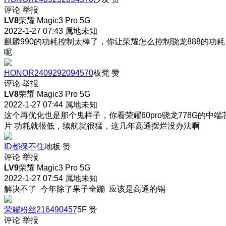
评论
举报
LV8
荣耀 Magic3 Pro 5G
2022-1-27 07:43
属地未知
麒麟990的功耗控制太棒了，你让荣耀怎么控制骁龙888的功耗
呢
HONOR2409292094570
板凳
赞
评论
举报
LV8
荣耀 Magic3 Pro 5G
2022-1-27 07:44
属地未知
这个再优化也是那个鬼样子，你看荣耀60pro骁龙778G的中端
片 功耗就很低，续航就很猛，这几年高通摆烂没办法啊
ID都保不住
地板
赞
评论
举报
LV9
荣耀 Magic3 Pro 5G
2022-1-27 07:54
属地未知
解决不了 今年除了果子全蹦 应该是高通的锅
荣耀粉丝216490457
5F
赞
评论
举报