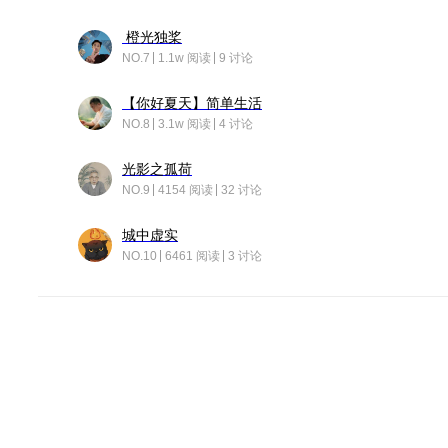
橙光独桨
NO.7
1.1w 阅读
9 讨论
【你好夏天】简单生活
NO.8
3.1w 阅读
4 讨论
光影之孤荷
NO.9
4154 阅读
32 讨论
城中虚实
NO.10
6461 阅读
3 讨论