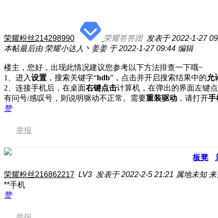
荣耀粉丝214298990
荣耀答答团
发表于 2022-1-27 09
本帖最后由 荣耀小达人丶姜姜 于 2022-1-27 09:44 编辑
楼主，您好，出现此情况建议您参考以下方法排查一下哦~
1、进入
设置
，搜索关键字“
hdb
”，点击并开启搜索结果中的
允
2、连接手机后，在桌面
右键点击
计算机，在弹出的界面左键点
有问号/感叹号，则说明驱动不正常。需要
重装驱动
，请打开
手
赞
举报
板凳
荣耀粉丝216862217
LV3
发表于 2022-2-5 21:21
属地未知
来
**手机
赞
举报