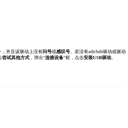
一，并且该驱动上没有
问号
或
感叹号
。若没有adb/hdb驱动或驱动
击
尝试其他方式
，弹出“
连接设备
”框，点击
安装USB驱动
。