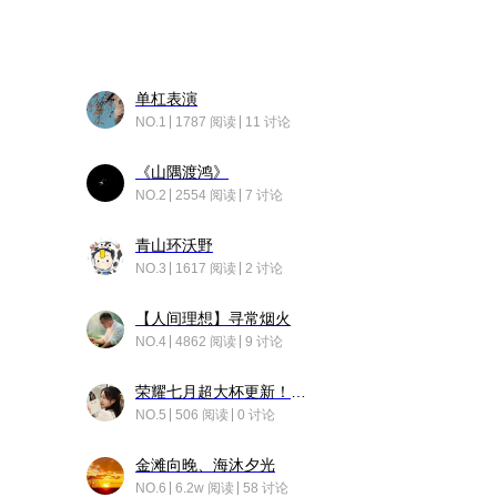
单杠表演
NO.1
1787 阅读
11 讨论
《山隅渡鸿》
NO.2
2554 阅读
7 讨论
青山环沃野
NO.3
1617 阅读
2 讨论
【人间理想】寻常烟火
NO.4
4862 阅读
9 讨论
荣耀七月超大杯更新！后台堆叠动画太丝滑！
NO.5
506 阅读
0 讨论
金滩向晚、海沐夕光
NO.6
6.2w 阅读
58 讨论