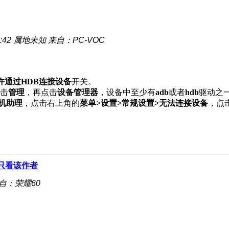
:42
属地未知
来自：PC-VOC
许通过HDB连接设备
开关。
击
管理
，再点击
设备管理器
，设备中至少有
adb
或者
hdb
驱动之
机助理
，点击右上角的
菜单>设置>常规设置>无法连接设备
，点
只看该作者
自：荣耀60