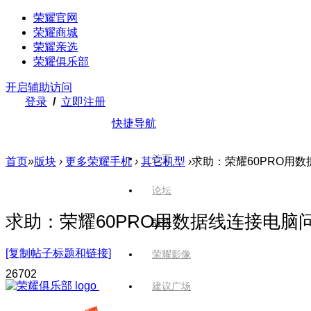
荣耀官网
荣耀商城
荣耀亲选
荣耀俱乐部
开启辅助访问
登录
/
立即注册
快捷导航
首页
首页
»
版块
›
更多荣耀手机
›
其它机型
›
求助：荣耀60PRO用
论坛
求助：荣耀60PRO用数据线连接电脑
版块
[复制帖子标题和链接]
荣耀影像
2670
2
建议广场