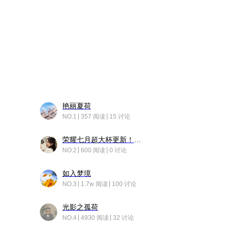
艳丽夏荷
NO.1
357 阅读
15 讨论
荣耀七月超大杯更新！后台堆叠动画太丝滑！
NO.2
600 阅读
0 讨论
如入梦境
NO.3
1.7w 阅读
100 讨论
光影之孤荷
NO.4
4930 阅读
32 讨论