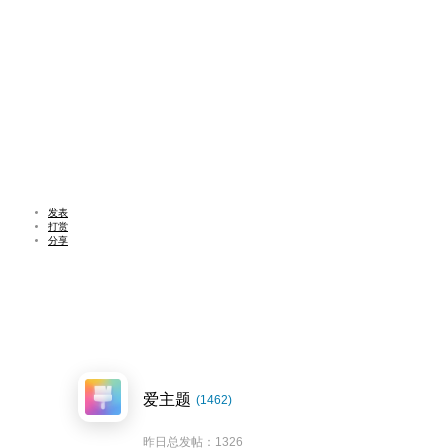
发表
打赏
分享
爱主题
(1462)
昨日总发帖：1326