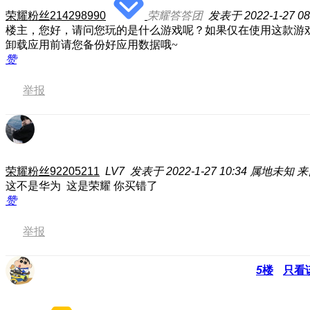
荣耀粉丝214298990
荣耀答答团
发表于 2022-1-27 08
楼主，您好，请问您玩的是什么游戏呢？如果仅在使用这款游
卸载应用前请您备份好应用数据哦~
赞
举报
荣耀粉丝92205211
LV7
发表于 2022-1-27 10:34
属地未知
来
这不是华为 这是荣耀 你买错了
赞
举报
5
楼
只看