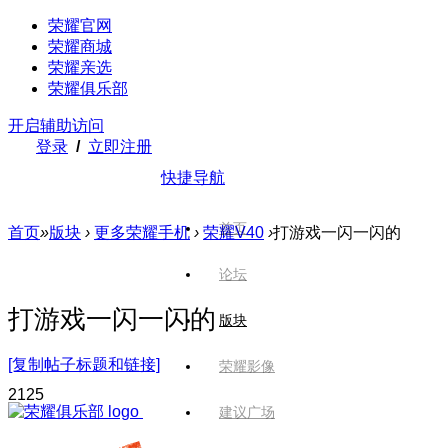
荣耀官网
荣耀商城
荣耀亲选
荣耀俱乐部
开启辅助访问
登录
/
立即注册
快捷导航
首页
首页
»
版块
›
更多荣耀手机
›
荣耀V40
›
打游戏一闪一闪的
论坛
打游戏一闪一闪的
版块
[复制帖子标题和链接]
荣耀影像
212
5
建议广场