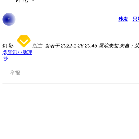
沙发
只
幻i影
版主
发表于 2022-1-26 20:45
属地未知
来自：荣耀
@资讯小助理
赞
举报