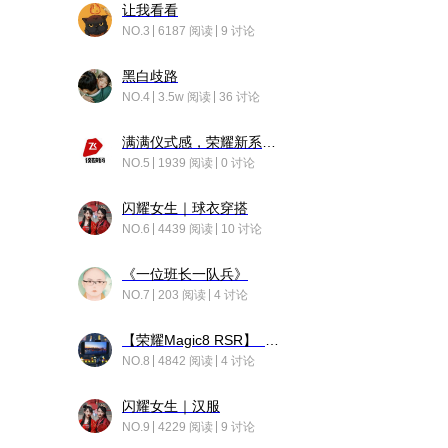
让我看看
NO.3
6187 阅读
9 讨论
黑白歧路
NO.4
3.5w 阅读
36 讨论
满满仪式感，荣耀新系统增加了个升级故事
NO.5
1939 阅读
0 讨论
闪耀女生｜球衣穿搭
NO.6
4439 阅读
10 讨论
《一位班长一队兵》
NO.7
203 阅读
4 讨论
【荣耀Magic8 RSR】 穹影
NO.8
4842 阅读
4 讨论
闪耀女生｜汉服
NO.9
4229 阅读
9 讨论