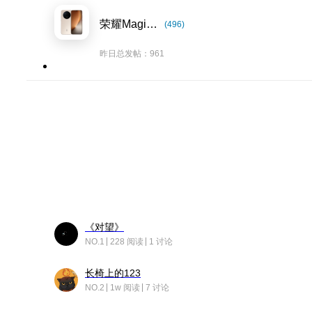
荣耀Magic8系列
(496)
昨日总发帖：961
《对望》
NO.1
228 阅读
1 讨论
长椅上的123
NO.2
1w 阅读
7 讨论