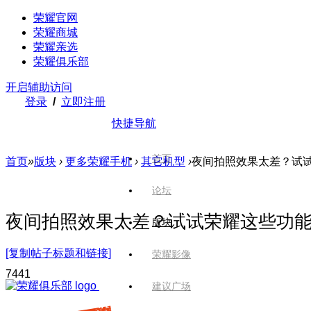
荣耀官网
荣耀商城
荣耀亲选
荣耀俱乐部
开启辅助访问
登录
/
立即注册
快捷导航
首页
首页
»
版块
›
更多荣耀手机
›
其它机型
›
夜间拍照效果太差？试
论坛
夜间拍照效果太差？试试荣耀这些功
版块
[复制帖子标题和链接]
荣耀影像
744
1
建议广场