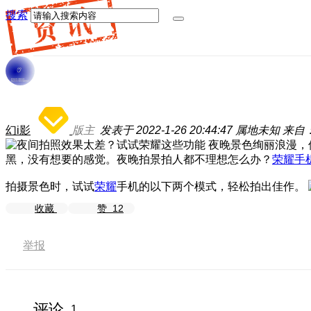
搜索
幻i影
版主
发表于 2022-1-26 20:44:47
属地未知
来自：
夜晚景色绚丽浪漫，
黑，没有想要的感觉。夜晚拍景拍人都不理想怎么办？
荣耀手
拍摄景色时，试试
荣耀
手机的以下两个模式，轻松拍出佳作。
收藏
赞
12
举报
评论
1