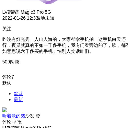
LV9
荣耀 Magic3 Pro 5G
2022-01-26 12:33
属地未知
关注
昨晚有灯光秀，人山人海的，大家都拿手机拍，这手机白天还
行，夜景就真的不如一千多手机，我专门看旁边的了，唉，都
如意思说六千多买的手机，怕别人笑话咱们。
509阅读
评论
7
默认
默认
最新
听着歌的猪
沙发
赞
评论
举报
LV8
荣耀 Magic3 Pro 5G