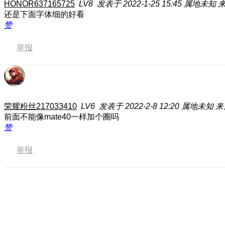
HONOR637165725
LV8
发表于 2022-1-25 15:45
属地未知
来
还是下面字体细的好看
赞
举报
荣耀粉丝217033410
LV6
发表于 2022-2-8 12:20
属地未知
来
前面不能像mate40一样加个圈吗
赞
举报