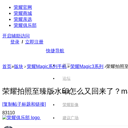
荣耀官网
荣耀商城
荣耀亲选
荣耀俱乐部
开启辅助访问
登录
/
立即注册
快捷导航
首页
首页
»
版块
›
荣耀Magic系列手机
›
荣耀Magic3系列
›
荣耀拍照至
论坛
荣耀拍照至臻版水印怎么又回来了？magi
版块
[复制帖子标题和链接]
荣耀影像
831
10
建议广场