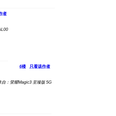
作者
L00
6
楼
只看该作者
来自：荣耀Magic3 至臻版 5G