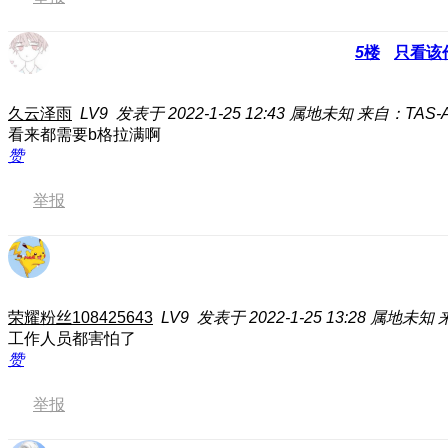
5
楼
只看该
久云泽雨
LV9
发表于 2022-1-25 12:43
属地未知
来自：TAS-A
看来都需要b格拉满啊
赞
举报
荣耀粉丝108425643
LV9
发表于 2022-1-25 13:28
属地未知
工作人员都害怕了
赞
举报