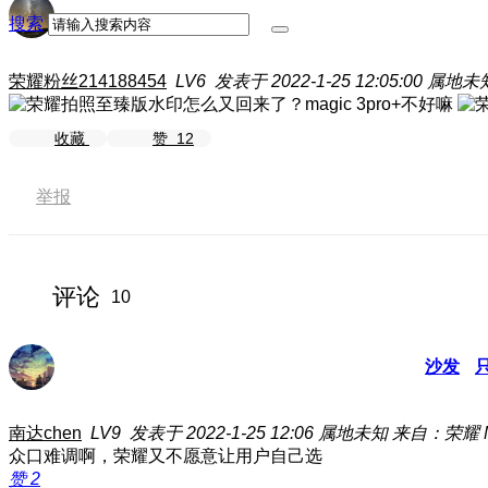
搜索
荣耀粉丝214188454
LV6
发表于 2022-1-25 12:05:00
属地未
收藏
赞
12
举报
评论
10
沙发
南达chen
LV9
发表于 2022-1-25 12:06
属地未知
来自：荣耀 Ma
众口难调啊，荣耀又不愿意让用户自己选
赞
2