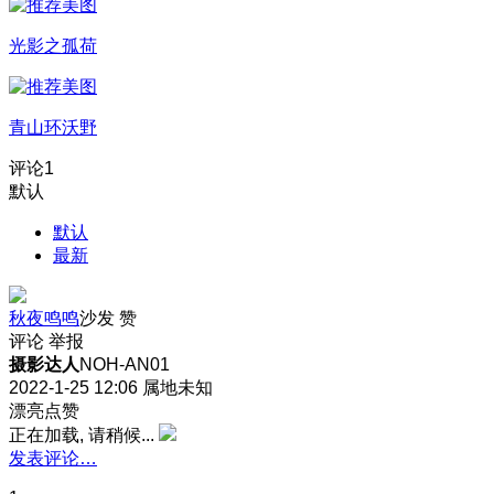
光影之孤荷
青山环沃野
评论
1
默认
默认
最新
秋夜鸣鸣
沙发
赞
评论
举报
摄影达人
NOH-AN01
2022-1-25 12:06
属地未知
漂亮点赞
正在加载, 请稍候...
发表评论…