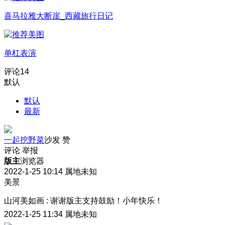
喜马拉雅大断崖_西藏旅行日记
单杠表演
评论
14
默认
默认
最新
一起挖野菜
沙发
赞
评论
举报
版主
浏览器
2022-1-25 10:14
属地未知
美景
山河美如画
:
谢谢版主支持鼓励！小年快乐！
2022-1-25 11:34
属地未知