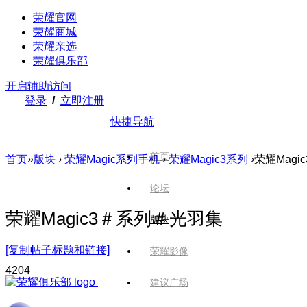
荣耀官网
荣耀商城
荣耀亲选
荣耀俱乐部
开启辅助访问
登录
/
立即注册
快捷导航
首页
首页
»
版块
›
荣耀Magic系列手机
›
荣耀Magic3系列
›
荣耀Mag
论坛
荣耀Magic3＃系列＃光羽集
版块
[复制帖子标题和链接]
荣耀影像
420
4
建议广场