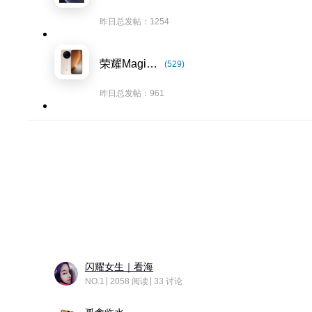
昨日总发帖：1254
荣耀Magic8系列
(529)
昨日总发帖：961
闪耀女生｜看海
NO.1
2058 阅读
33 讨论