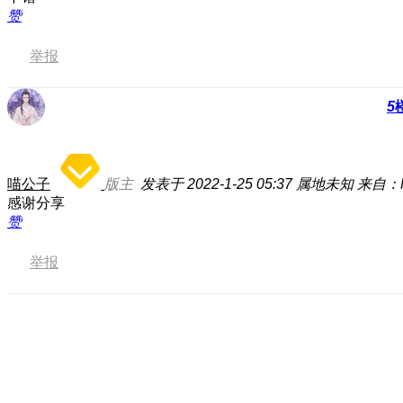
赞
举报
5
喵公子
版主
发表于 2022-1-25 05:37
属地未知
来自：N
感谢分享
赞
举报