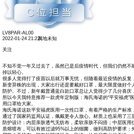
LV8
PAR-AL00
2022-01-24 21:22
属地未知
关注
不知不觉一年又过去了，虽然已是后疫情时代，但我们仍然不
掉以轻心。
很多人觉得打了疫苗以后就万事无忧，但随着最近疫情的反复
新变异株的出现，大家出行还是要戴好口罩，最大限度做好个
防护。不过，新年戴普通蓝白款口罩总让人觉得少了几分喜庆
所以今天我特意推荐一款虎年定制版：海氏海诺的“平安福虎”
用口罩给大家。
海氏海诺这款平安福虎医用一次性口罩，有着严格的生产标准
通过了国家药监局认证，佩戴更令人放心。材质上也采用了三
防护设计：内层亲肤透气无纺布，柔软亲肤不闷捂；中层医用
质熔喷布，可以有效过滤95%以上的细菌，做到高防护要求；