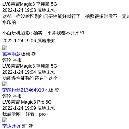
LV8
荣耀Magic3 至臻版 5G
2022-1-24 19:03
属地未知
这都一样没啥区别的只要性能好就行了，拍照很多时候不一定
水印的
小白玩机摄影
:
确实，平常我都不开水印
2022-1-24 19:06
属地未知
萬事順意
板凳
赞
评论
举报
LV8
荣耀Magic3 至臻版 5G
2022-1-24 19:04
属地未知
功能多性能强谁还在乎这个
荣耀粉丝213464910
地板
赞
评论
举报
LV8
荣耀 Magic3 Pro 5G
2022-1-24 19:09
属地未知
我感觉图一好看，pro+
南达chen
5F
赞