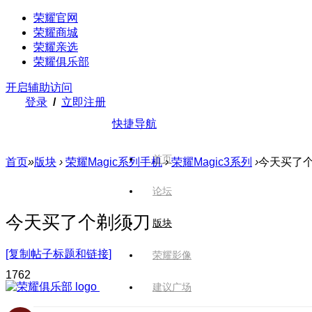
荣耀官网
荣耀商城
荣耀亲选
荣耀俱乐部
开启辅助访问
登录
/
立即注册
快捷导航
首页
首页
»
版块
›
荣耀Magic系列手机
›
荣耀Magic3系列
›
今天买了
论坛
今天买了个剃须刀
版块
[复制帖子标题和链接]
荣耀影像
176
2
建议广场