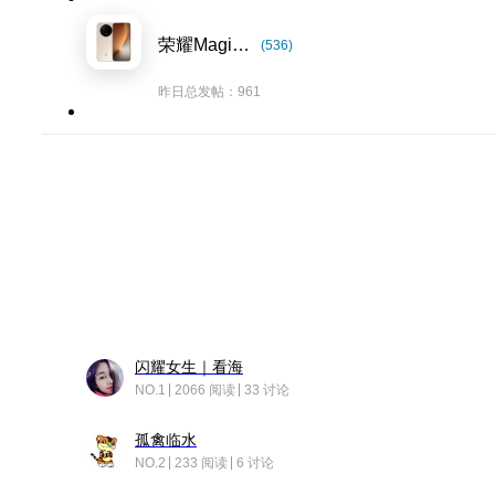
荣耀Magic8系列
(536)
昨日总发帖：961
闪耀女生｜看海
NO.1
2066 阅读
33 讨论
孤禽临水
NO.2
233 阅读
6 讨论