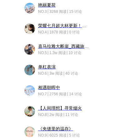
艳丽夏荷
NO.3
3268 阅读
15 讨论
荣耀七月超大杯更新！后台堆叠动画太丝滑！
NO.4
1878 阅读
0 讨论
喜马拉雅大断崖_西藏旅行日记
NO.5
1.3w 阅读
10 讨论
单杠表演
NO.6
3w 阅读
40 讨论
相遇朝晖中
NO.7
2756 阅读
14 讨论
【人间理想】寻常烟火
NO.8
2w 阅读
11 讨论
《夹缝里的温存》
NO.9
6025 阅读
5 讨论