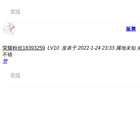
举报
板凳
荣耀粉丝18393259
LV10
发表于 2022-1-24 23:33
属地未知
不错
赞
举报