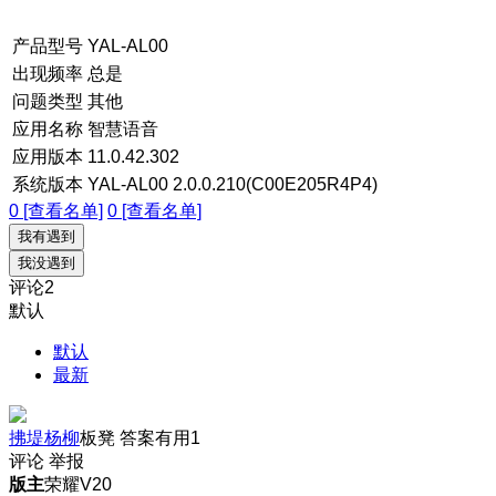
产品型号
YAL-AL00
出现频率
总是
问题类型
其他
应用名称
智慧语音
应用版本
11.0.42.302
系统版本
YAL-AL00 2.0.0.210(C00E205R4P4)
0 [查看名单]
0 [查看名单]
我有遇到
我没遇到
评论
2
默认
默认
最新
拂堤杨柳
板凳
答案有用
1
评论
举报
版主
荣耀V20