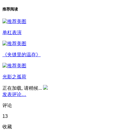
推荐阅读
单杠表演
《夹缝里的温存》
光影之孤荷
正在加载, 请稍候...
发表评论…
评论
13
收藏