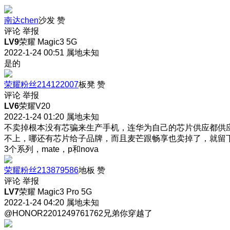
南达chen
沙发
赞
评论
举报
LV9
荣耀 Magic3 5G
2022-1-24 00:51
属地未知
是的
荣耀粉丝214122007
板凳
赞
评论
举报
LV6
荣耀V20
2022-1-24 01:20
属地未知
不卖掉根本没有芯骗来生产手机，连华为自己的芯片供应都供
不上，哪还有芯片给子品牌，而且麦芒跟畅享也卖掉了，就留
3个系列，mate，p和nova
荣耀粉丝213879586
地板
赞
评论
举报
LV7
荣耀 Magic3 Pro 5G
2022-1-24 04:20
属地未知
@HONOR2201249761762兄弟你穿越了