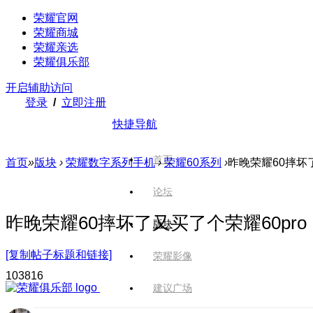
荣耀官网
荣耀商城
荣耀亲选
荣耀俱乐部
开启辅助访问
登录
/
立即注册
快捷导航
首页
首页
»
版块
›
荣耀数字系列手机
›
荣耀60系列
›
昨晚荣耀60摔坏了
论坛
昨晚荣耀60摔坏了又买了个荣耀60pro
版块
[复制帖子标题和链接]
荣耀影像
1038
16
建议广场