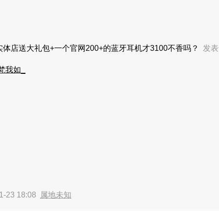
6实体店送大礼包+一个官网200+的蓝牙耳机才3100不香吗？
发表于
梵我如_
-23 18:08
属地未知