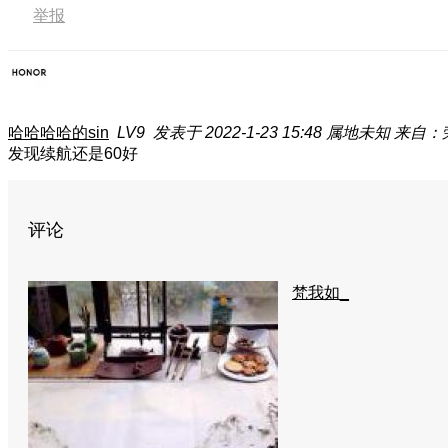
举报
哈哈哈哈的sin
LV9
发表于 2022-1-23 15:48
属地未知
来自：荣
发现续航还是60好
评论
梵我如_