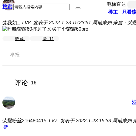
电梯直达
搜索
楼主
只看
梵我如_
LV8
发表于 2022-1-23 15:23:51
属地未知
来自：荣耀6
收藏
赞
11
举报
评论
16
荣耀粉丝216480415
LV7
发表于 2022-1-23 15:33
属地未知
赞