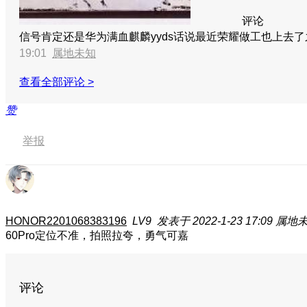
评论
信号肯定还是华为满血麒麟yyds话说最近荣耀做工也上去了
19:01
属地未知
查看全部评论 >
赞
举报
HONOR2201068383196
LV9
发表于 2022-1-23 17:09
属地
60Pro定位不准，拍照拉夸，勇气可嘉
评论