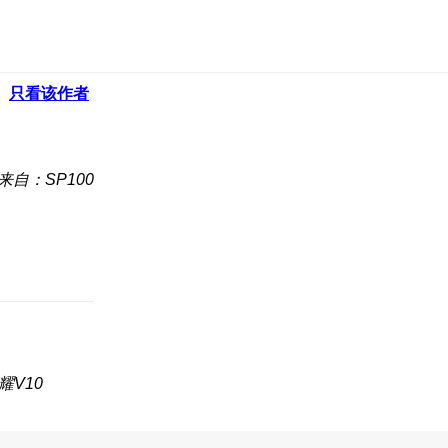
只看该作者
来自：SP100
耀V10