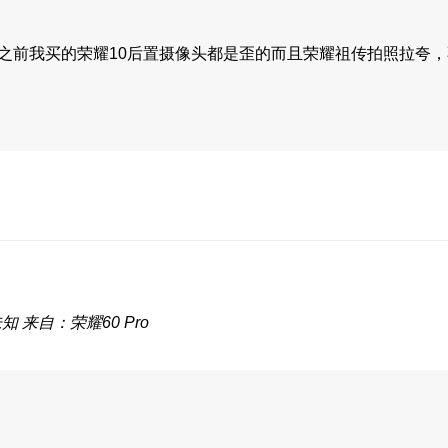
之前我买的荣耀10后置摄像头都是歪的而且荣耀祖传拍照拉夸，不
未知
来自：荣耀60 Pro