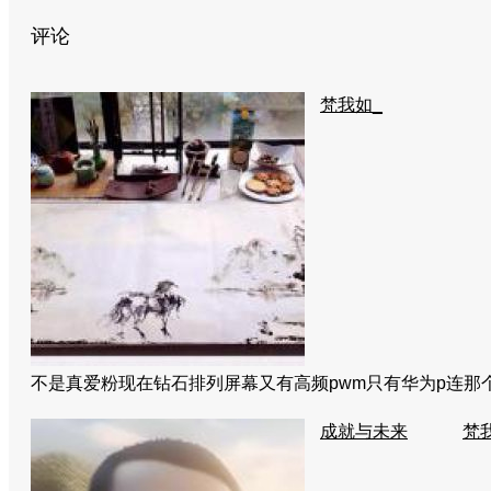
评论
梵我如_
不是真爱粉现在钻石排列屏幕又有高频pwm只有华为p连那个
成就与未来
梵