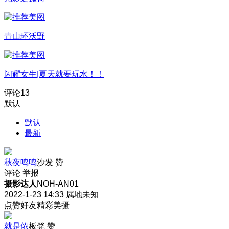
青山环沃野
闪耀女生|夏天就要玩水！！
评论
13
默认
默认
最新
秋夜鸣鸣
沙发
赞
评论
举报
摄影达人
NOH-AN01
2022-1-23 14:33
属地未知
点赞好友精彩美摄
就是侬
板凳
赞