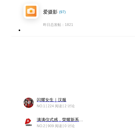
爱摄影
(97)
昨日总发帖：1821
闪耀女生｜汉服
NO.1
224 阅读
2 讨论
满满仪式感，荣耀新系统增加了个升级故事
NO.2
909 阅读
0 讨论