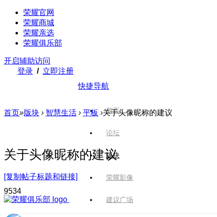
荣耀官网
荣耀商城
荣耀亲选
荣耀俱乐部
开启辅助访问
登录
/
立即注册
快捷导航
首页
首页
»
版块
›
智慧生活
›
平板
›
关于头像昵称的建议
论坛
关于头像昵称的建议
版块
[复制帖子标题和链接]
荣耀影像
953
4
建议广场