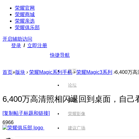
荣耀官网
荣耀商城
荣耀亲选
荣耀俱乐部
开启辅助访问
登录
/
立即注册
快捷导航
首页
首页
»
版块
›
荣耀Magic系列手机
›
荣耀Magic3系列
›
6,400
论坛
6,400万高清照相闪退回到桌面，自
版块
[复制帖子标题和链接]
荣耀影像
696
6
建议广场