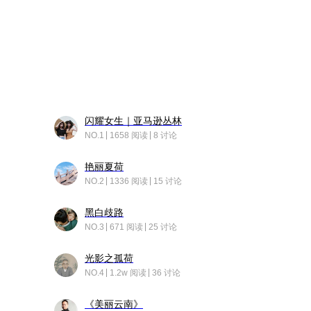
闪耀女生｜亚马逊丛林
NO.1
1658 阅读
8 讨论
艳丽夏荷
NO.2
1336 阅读
15 讨论
黑白歧路
NO.3
671 阅读
25 讨论
光影之孤荷
NO.4
1.2w 阅读
36 讨论
《美丽云南》