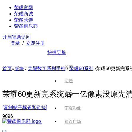
荣耀官网
荣耀商城
荣耀亲选
荣耀俱乐部
开启辅助访问
登录
/
立即注册
快捷导航
首页
首页
»
版块
›
荣耀数字系列手机
›
荣耀60系列
›
荣耀60更新完
论坛
荣耀60更新完系统后一亿像素没原先
版块
[复制帖子标题和链接]
荣耀影像
909
6
建议广场