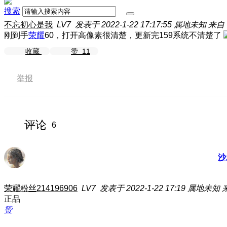
搜索
不忘初心是我
LV7
发表于 2022-1-22 17:17:55
属地未知
来自
刚到手
荣耀
60，打开高像素很清楚，更新完159系统不清楚了
收藏
赞
11
举报
评论
6
沙
荣耀粉丝214196906
LV7
发表于 2022-1-22 17:19
属地未知
正品
赞