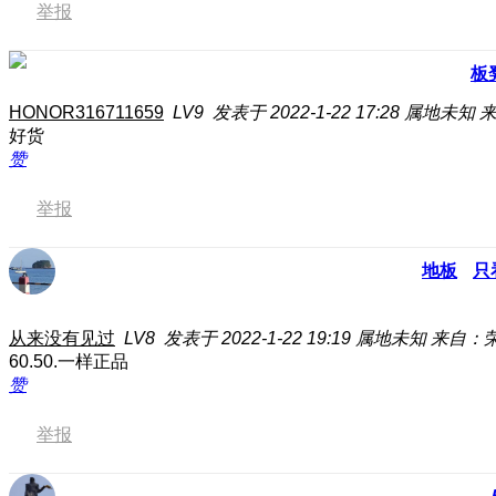
举报
板
HONOR316711659
LV9
发表于 2022-1-22 17:28
属地未知
来
好货
赞
举报
地板
只
从来没有见过
LV8
发表于 2022-1-22 19:19
属地未知
来自：荣
60.50.一样正品
赞
举报