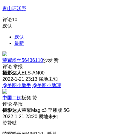
青山环沃野
评论
10
默认
默认
最新
荣耀粉丝56436110
沙发
赞
评论
举报
摄影达人
ELS-AN00
2022-1-21 23:13
属地未知
@美图小助手
@美图小助理
中国二妮
板凳
赞
评论
举报
摄影达人
荣耀Magic3 至臻版 5G
2022-1-21 23:20
属地未知
赞赞哒
荣耀粉丝56436110
:
谢谢