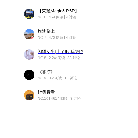
【荣耀Magic8 RSR】 穹影
NO.6
454 阅读
4 讨论
旅途路上
NO.7
473 阅读
4 讨论
闪耀女生|上了船 我便也成了故事中的人
NO.8
2.2w 阅读
33 讨论
《暮汀》
NO.9
3w 阅读
13 讨论
让我看看
NO.10
4614 阅读
8 讨论