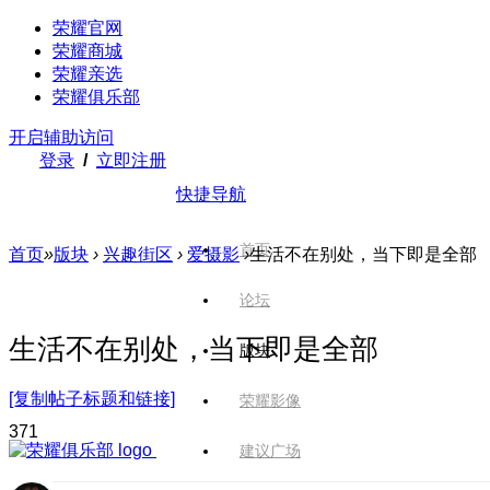
荣耀官网
荣耀商城
荣耀亲选
荣耀俱乐部
开启辅助访问
登录
/
立即注册
快捷导航
首页
首页
»
版块
›
兴趣街区
›
爱摄影
›
生活不在别处，当下即是全部
论坛
生活不在别处，当下即是全部
版块
[复制帖子标题和链接]
荣耀影像
37
1
建议广场