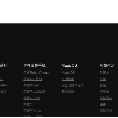
N系列
更多荣耀手机
MagicOS
智慧生活
荣耀Robot Phone
MagicOS
笔记本
RT
荣耀X80系列
公测内测
平板
urbo
荣耀Power
安全与隐私保护
穿戴
游戏本
荣耀Play10系列
我的荣耀
智慧屏
荣耀GT Pro
耳机音箱
荣耀GT
路由
荣耀V Purse
荣耀亲选
荣耀X70系列