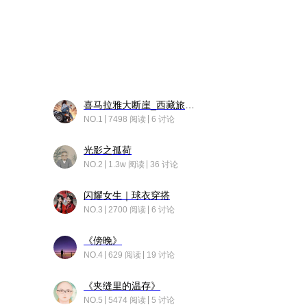
喜马拉雅大断崖_西藏旅行日记
NO.1
7498 阅读
6 讨论
光影之孤荷
NO.2
1.3w 阅读
36 讨论
闪耀女生｜球衣穿搭
NO.3
2700 阅读
6 讨论
《傍晚》
NO.4
629 阅读
19 讨论
《夹缝里的温存》
NO.5
5474 阅读
5 讨论