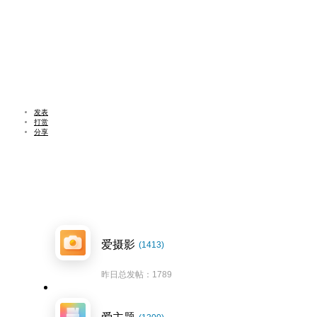
发表
打赏
分享
爱摄影
(1413)
昨日总发帖：1789