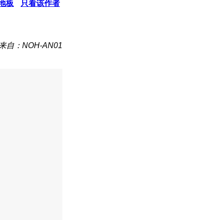
地板
只看该作者
来自：NOH-AN01