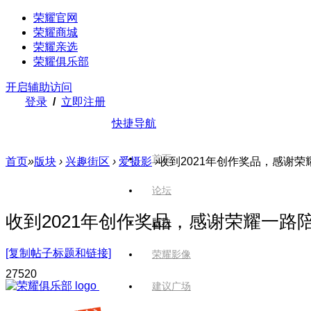
荣耀官网
荣耀商城
荣耀亲选
荣耀俱乐部
开启辅助访问
登录
/
立即注册
快捷导航
首页
首页
»
版块
›
兴趣街区
›
爱摄影
›
收到2021年创作奖品，感谢荣耀
论坛
收到2021年创作奖品，感谢荣耀一路
版块
[复制帖子标题和链接]
荣耀影像
275
20
建议广场