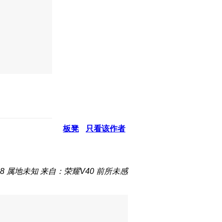
板凳
只看该作者
48
属地未知
来自：荣耀V40 前所未感