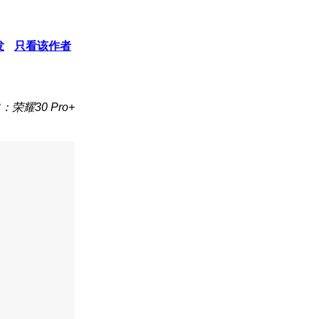
发
只看该作者
：荣耀30 Pro+