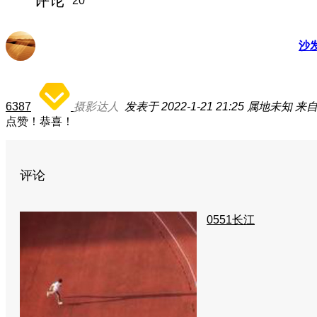
评论
20
沙
6387
摄影达人
发表于 2022-1-21 21:25
属地未知
来自
点赞！恭喜！
评论
0551长江