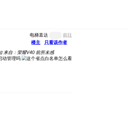
电梯直达
前往
楼主
只看该作者
知
来自：荣耀V40 前所未感
启动管理吗