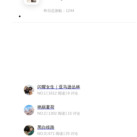
昨日总发帖：1244
闪耀女生｜亚马逊丛林
NO.1
1612 阅读
8 讨论
艳丽夏荷
NO.2
1302 阅读
15 讨论
黑白歧路
NO.3
671 阅读
25 讨论