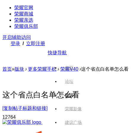
荣耀官网
荣耀商城
荣耀亲选
荣耀俱乐部
开启辅助访问
登录
/
立即注册
快捷导航
首页
首页
»
版块
›
更多荣耀手机
›
荣耀V40
›
这个省点白名单怎么看
论坛
这个省点白名单怎么看
版块
[复制帖子标题和链接]
荣耀影像
1276
4
建议广场