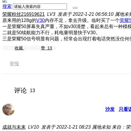
搜索
荣耀粉丝216919621
LV3
发表于 2022-1-21 06:56:10
属地未
原来用的128g的
V30
内存不足，拿去升级。临时买了一个
荣耀5
一是荣耀50屏幕失真严重，不如v30清楚，看起来总有一种模
二就是50续航能力不行，耗电量明显快于V30。
三是荣耀50信号明显有问题，经常会出现打着电话突然没任何
收藏
赞
13
举报
评论
13
沙发
只看
成就与未来
LV10
发表于 2022-1-21 08:23
属地未知
来自：荣