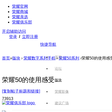
荣耀官网
荣耀商城
荣耀亲选
荣耀俱乐部
开启辅助访问
登录
/
立即注册
快捷导航
首页
首页
»
版块
›
荣耀数字系列手机
›
荣耀50系列
›
荣耀50的使用感
论坛
荣耀50的使用感受
版块
[复制帖子标题和链接]
荣耀影像
739
13
建议广场