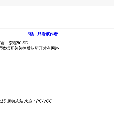
6
楼
只看该作者
自：荣耀50 5G
吧数据开关关掉后从新开才有网络
:15
属地未知
来自：PC-VOC