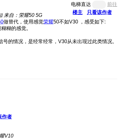
电梯直达
前往
楼主
只看该作者
知
来自：荣耀50 5G
0
做替代，使用感觉
荣耀
50不如V30 ，感受如下:
模糊糊的感觉。
信号的情况，是经常经常，V30从未出现过此类情况。
该作者
耀V10