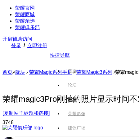
荣耀官网
荣耀商城
荣耀亲选
荣耀俱乐部
开启辅助访问
登录
/
立即注册
快捷导航
首页
首页
»
版块
›
荣耀Magic系列手机
›
荣耀Magic3系列
›
荣耀mag
论坛
荣耀magic3Pro刚拍的照片显示时间
版块
[复制帖子标题和链接]
荣耀影像
374
8
建议广场