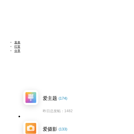
发表
打赏
分享
爱主题
(174)
昨日总发帖：1482
爱摄影
(133)