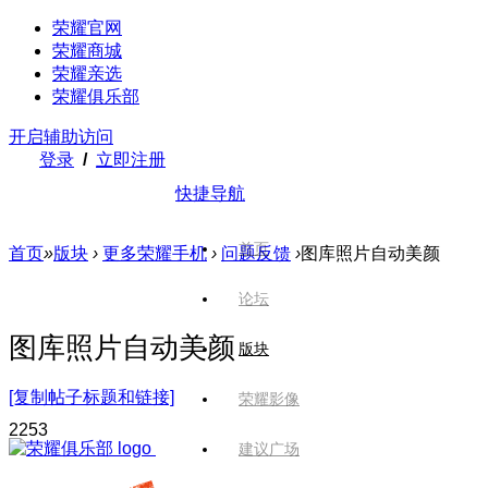
荣耀官网
荣耀商城
荣耀亲选
荣耀俱乐部
开启辅助访问
登录
/
立即注册
快捷导航
首页
首页
»
版块
›
更多荣耀手机
›
问题反馈
›
图库照片自动美颜
论坛
图库照片自动美颜
版块
[复制帖子标题和链接]
荣耀影像
225
3
建议广场