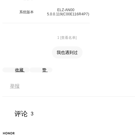
ELZ-AN00
系统版本
5.0.0.119(C00E116R4P7)
1 [查看名单]
我也遇到过
收藏
赞
举报
评论
3