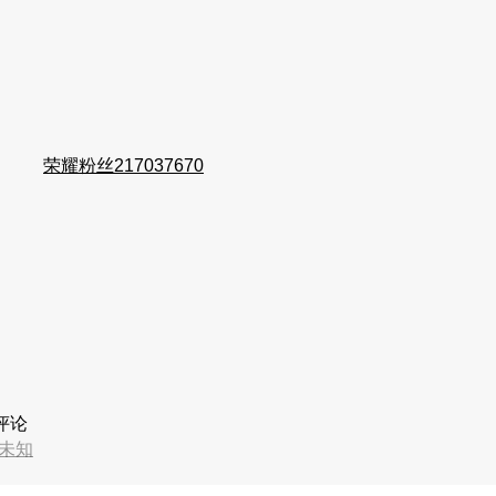
荣耀粉丝217037670
评论
未知