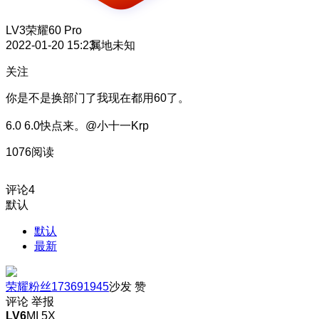
LV3
荣耀60 Pro
2022-01-20 15:23
属地未知
关注
你是不是换部门了
我现在都用60了。
6.0 6.0快点来。@小十一Krp
1076阅读
评论
4
默认
默认
最新
荣耀粉丝173691945
沙发
赞
评论
举报
LV6
MI 5X