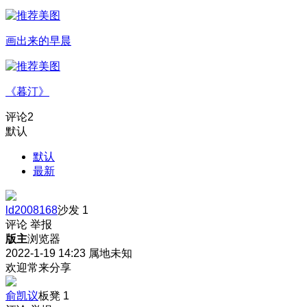
画出来的早晨
《暮汀》
评论
2
默认
默认
最新
ld2008168
沙发
1
评论
举报
版主
浏览器
2022-1-19 14:23
属地未知
欢迎常来分享
俞凯议
板凳
1